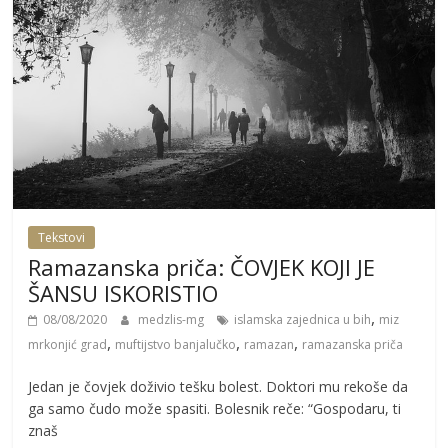
Tekstovi
Ramazanska priča: ČOVJEK KOJI JE
ŠANSU ISKORISTIO
,
08/08/2020
medzlis-mg
islamska zajednica u bih
miz
,
,
,
mrkonjić grad
muftijstvo banjalučko
ramazan
ramazanska priča
Jedan je čovjek doživio tešku bolest. Doktori mu rekoše da
ga samo čudo može spasiti. Bolesnik reče: “Gospodaru, ti
znaš