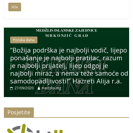
Više
Poruka dana
o
“Božija podrška je najbolji vodič, lijepo
ponašanje je najbolji pratilac, razum
je najbolji prijatelj, lijep odgoj je
od
najbolji miraz, a nema teže samoće od
samodopadljivosti!” Hazreti Alija r.a.
27/09/2020
medzlis-mg
Posjetite