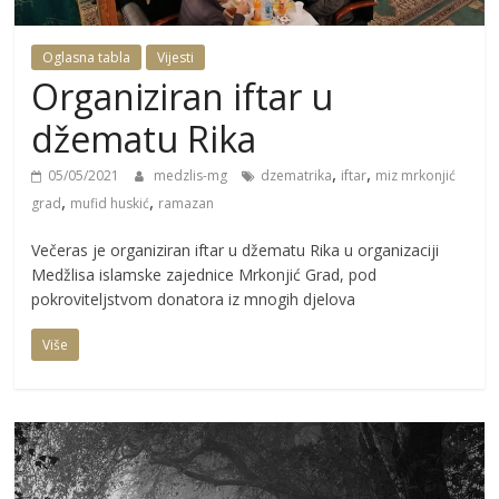
Oglasna tabla
Vijesti
Organiziran iftar u
džematu Rika
,
,
05/05/2021
medzlis-mg
dzematrika
iftar
miz mrkonjić
,
,
grad
mufid huskić
ramazan
Večeras je organiziran iftar u džematu Rika u organizaciji
Medžlisa islamske zajednice Mrkonjić Grad, pod
pokroviteljstvom donatora iz mnogih djelova
Više