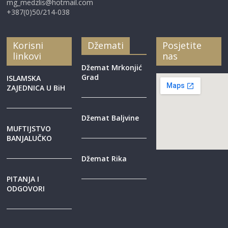
mg_medzlis@hotmail.com
+387(0)50/214-038
Korisni
Džemati
Posjetite
linkovi
nas
Džemat Mrkonjić
Grad
ISLAMSKA
ZAJEDNICA U BiH
Džemat Baljvine
MUFTIJSTVO
BANJALUČKO
Džemat Rika
PITANJA I
ODGOVORI