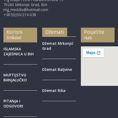
70260 Mrkonjić Grad, BiH
mg_medzlis@hotmail.com
+387(0)50/214-038
Korisni
Džemati
Posjetite
linkovi
nas
Džemat Mrkonjić
Grad
ISLAMSKA
ZAJEDNICA U BiH
Džemat Baljvine
MUFTIJSTVO
BANJALUČKO
Džemat Rika
PITANJA I
ODGOVORI