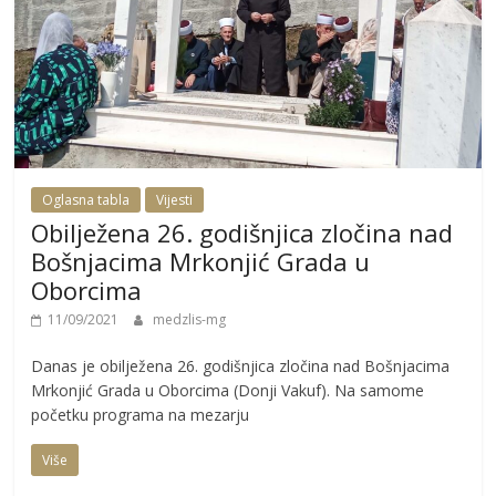
Oglasna tabla
Vijesti
Obilježena 26. godišnjica zločina nad
Bošnjacima Mrkonjić Grada u
Oborcima
11/09/2021
medzlis-mg
Danas je obilježena 26. godišnjica zločina nad Bošnjacima
Mrkonjić Grada u Oborcima (Donji Vakuf). Na samome
početku programa na mezarju
Više