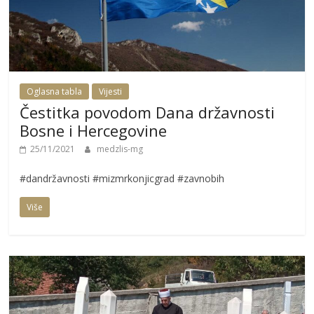
Oglasna tabla
Vijesti
Čestitka povodom Dana državnosti
Bosne i Hercegovine
25/11/2021
medzlis-mg
#dandržavnosti #mizmrkonjicgrad #zavnobih
Više