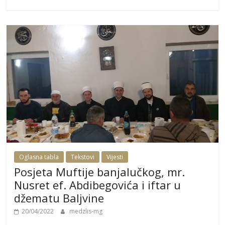
Oglasna tabla
Tekstovi
Vijesti
Posjeta Muftije banjalučkog, mr.
Nusret ef. Abdibegovića i iftar u
džematu Baljvine
20/04/2022
medzlis-mg