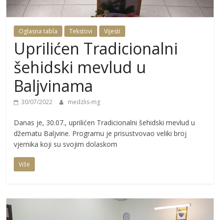
Oglasna tabla
Tekstovi
Vijesti
Uprilićen Tradicionalni
šehidski mevlud u
Baljvinama
30/07/2022
medzlis-mg
Danas je, 30.07., uprilićen Tradicionalni šehidski mevlud u
džematu Baljvine. Programu je prisustvovao veliki broj
vjernika koji su svojim dolaskom
Više