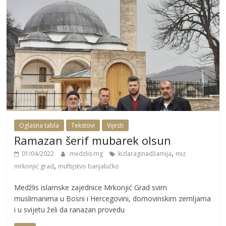
Oglasna tabla
Tekstovi
Vijesti
Ramazan šerif mubarek olsun
,
01/04/2022
medzlis-mg
kizlaraginadžamija
miz
,
mrkonjić grad
muftijstvo banjalučko
Medžlis islamske zajednice Mrkonjić Grad svim
muslimanima u Bosni i Hercegovini, domovinskim zemljama
i u svijetu želi da ranazan provedu