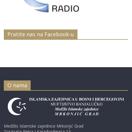
Pratite nas na Facebook-u
O nama
Medžlis Islamske zajednice Mrkonjić Grad
Trg kralja Petra I Karađorđevića 13