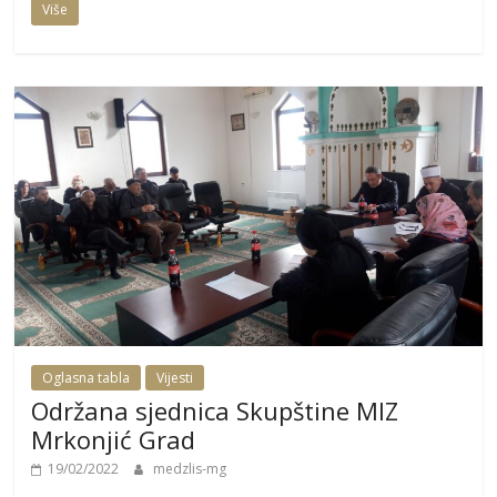
Više
Oglasna tabla
Vijesti
Održana sjednica Skupštine MIZ
Mrkonjić Grad
19/02/2022
medzlis-mg