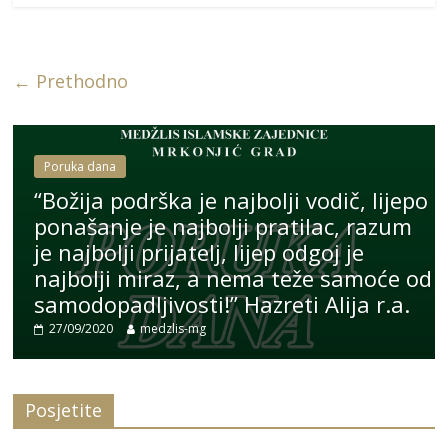
← Prethodno
Poruka dana
o
“Božija podrška je najbolji vodič, lijepo
ponašanje je najbolji pratilac, razum
je najbolji prijatelj, lijep odgoj je
od
najbolji miraz, a nema teže samoće od
samodopadljivosti!” Hazreti Alija r.a.
27/09/2020
medzlis-mg
Posjetite