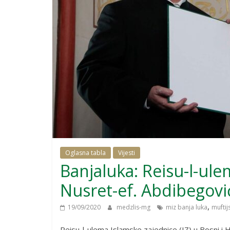
Oglasna tabla
Vijesti
Banjaluka: Reisu-l-ul
Nusret-ef. Abdibegovi
,
19/09/2020
medzlis-mg
miz banja luka
muftij
Reisu-l-ulema Islamske zajednice (IZ) u Bosni i H