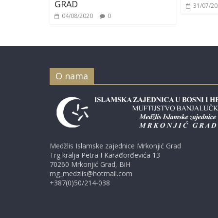
GRAD
31/07/2
04/08/2020
0
O nama
Medžlis Islamske zajednice Mrkonjić Grad
Trg kralja Petra I Karađorđevića 13
70260 Mrkonjić Grad, BiH
mg_medzlis@hotmail.com
+387(0)50/214-038