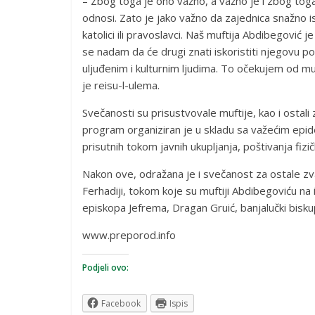
– Zbog toga je ono važno, a važno je i zbog tog
odnosi. Zato je jako važno da zajednica snažno ist
katolici ili pravoslavci. Naš muftija Abdibegović 
se nadam da će drugi znati iskoristiti njegovu pos
uljuđenim i kulturnim ljudima. To očekujem od mu
je reisu-l-ulema.
Svečanosti su prisustvovale muftije, kao i ostali z
program organiziran je u skladu sa važećim epi
prisutnih tokom javnih ukupljanja, poštivanja fiz
Nakon ove, odražana je i svečanost za ostale zva
Ferhadiji, tokom koje su muftiji Abdibegoviću na
episkopa Jefrema, Dragan Gruić, banjalučki bisku
www.preporod.info
Podjeli ovo:
Facebook
Ispis