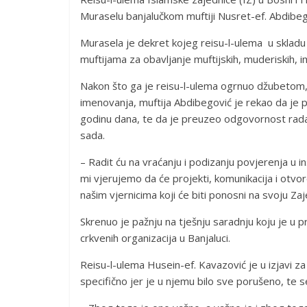
Muraselu banjalučkom muftiji Nusret-ef. Abdibeg
Murasela je dekret kojeg reisu-l-ulema u skladu
muftijama za obavljanje muftijskih, muderiskih, i
Nakon što ga je reisu-l-ulema ogrnuo džubetom, 
imenovanja, muftija Abdibegović je rekao da je p
godinu dana, te da je preuzeo odgovornost rada 
sada.
– Radit ću na vraćanju i podizanju povjerenja u ins
mi vjerujemo da će projekti, komunikacija i otvor
našim vjernicima koji će biti ponosni na svoju Zaj
Skrenuo je pažnju na tješnju saradnju koju je u
crkvenih organizacija u Banjaluci.
Reisu-l-ulema Husein-ef. Kavazović je u izjavi za
specifično jer je u njemu bilo sve porušeno, te s