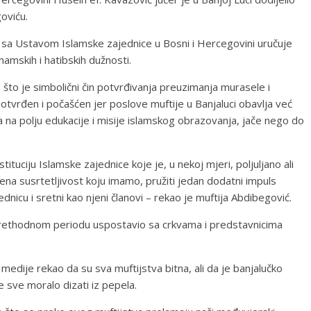
oviću.
 sa Ustavom Islamske zajednice u Bosni i Hercegovini uručuje
mamskih i hatibskih dužnosti.
što je simbolični čin potvrđivanja preuzimanja murasele i
otvrđen i počašćen jer poslove muftije u Banjaluci obavlja već
na polju edukacije i misije islamskog obrazovanja, jače nego do
tituciju Islamske zajednice koje je, u nekoj mjeri, poljuljano ali
ena susrtetljivost koju imamo, pružiti jedan dodatni impuls
ednicu i sretni kao njeni članovi – rekao je muftija Abdibegović.
 prethodnom periodu uspostavio sa crkvama i predstavnicima
 medije rekao da su sva muftijstva bitna, ali da je banjalučko
e sve moralo dizati iz pepela.