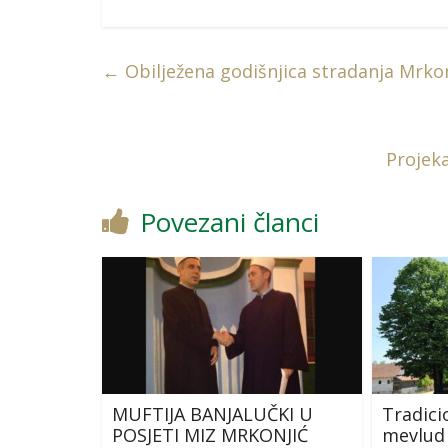
←
Obilježena godišnjica stradanja Mrk
Projek
Povezani članci
MUFTIJA BANJALUČKI U
Tradici
POSJETI MIZ MRKONJIĆ
mevlud 