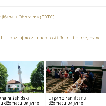
onjićana u Oborcima (FOTO)
at: “Upoznajmo znamenitosti Bosne i Hercegovine”
onalni šehidski
Organiziran iftar u
u džematu Baljvine
džematu Baljvine