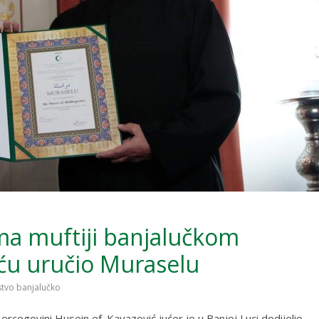
ema muftiji banjalučkom
ću uručio Muraselu
stvo banjalučko
ercegovini Husein ef. Kavazović jućer je u Banjoj Luci dodijelio