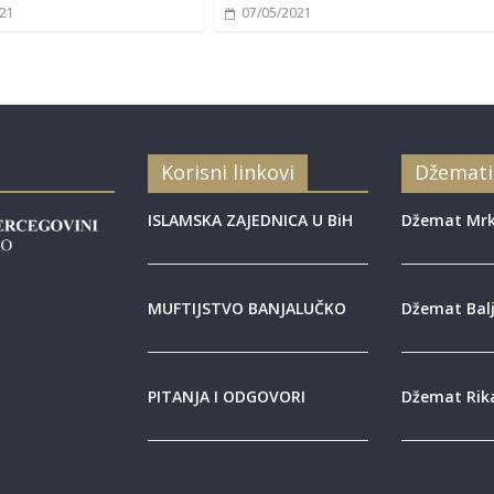
021
07/05/2021
Korisni linkovi
Džemati
ISLAMSKA ZAJEDNICA U BiH
Džemat Mrk
MUFTIJSTVO BANJALUČKO
Džemat Balj
PITANJA I ODGOVORI
Džemat Rik