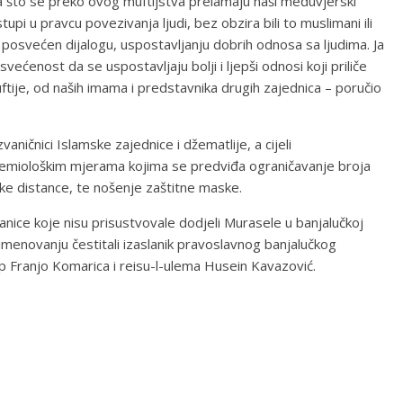
a što se preko ovog muftijstva prelamaju naši međuvjerski
upi u pravcu povezivanja ljudi, bez obzira bili to muslimani ili
je posvećen dijalogu, uspostavljanju dobrih odnosa sa ljudima. Ja
većenost da se uspostavljaju bolji i ljepši odnosi koji priliče
ftije, od naših imama i predstavnika drugih zajednica – poručio
vaničnici Islamske zajednice i džematlije, a cijeli
demiološkim mjerama kojima se predviđa ograničavanje broja
ičke distance, te nošenje zaštitne maske.
nice koje nisu prisustvovale dodjeli Murasele u banjalučkoj
 imenovanju čestitali izaslanik pravoslavnog banjalučkog
p Franjo Komarica i reisu-l-ulema Husein Kavazović.